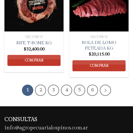
VACUNOS
VACUNOS
BOLA DE LOMO
BIFE T-BONE KG
FETEADA KG
$
32,400.00
$
20,115.00
COMPRAR
COMPRAR
1
2
3
4
5
6
CONSULTAS
info@agropecuarialospinos.com.ar