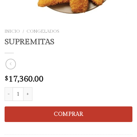
INICIO
/
CONGELADOS
SUPREMITAS
17,360.00
$
Cantidad
COMPRAR