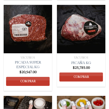
VACUNOS
VACUNOS
PICADA SUPER
PICAÑA KG
ESPECIAL KG
$
25,785.00
$
20,547.00
COMPRAR
COMPRAR